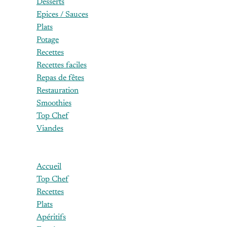
Desserts
Epices / Sauces
Plats
Potage
Recettes
Recettes faciles
Repas de fêtes
Restauration
Smoothies
Top Chef
Viandes
2 octobre 2
Accueil
Top Chef
Comment
Recettes
Plats
De plus, 
Apéritifs
digestifs