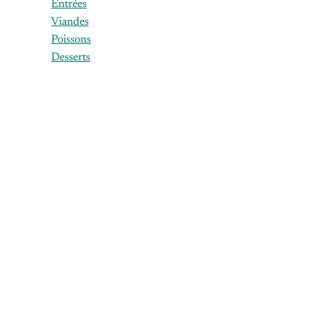
Entrées
intestinal
Viandes
est…
Poissons
Desserts