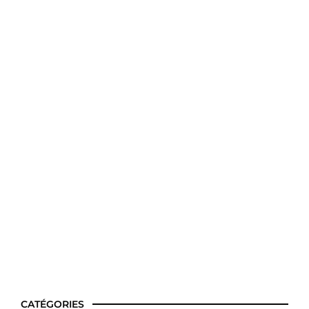
Quel sirop pour diabétique ?
CATÉGORIES