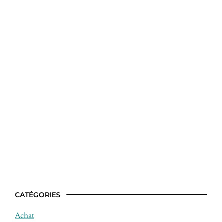
Idee de smoothie pour maigrir
CATÉGORIES
Achat