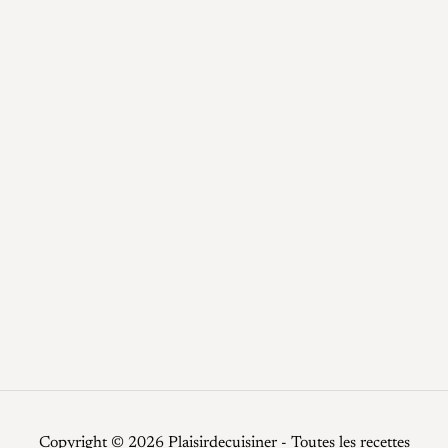
blog
Boissons
Desserts
Epices / Sauces
Plats
Potage
Recettes
Recettes faciles
Repas de fêtes
Restauration
Smoothies
Top Chef
Viandes
Copyright © 2026 Plaisirdecuisiner - Toutes les recettes