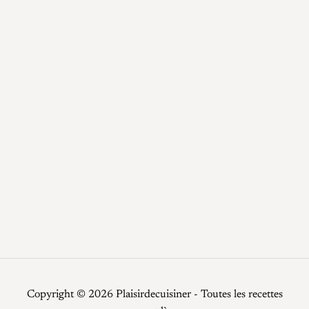
blog
Boissons
Desserts
Epices / Sauces
Plats
Potage
Recettes
Recettes faciles
Repas de fêtes
Restauration
Smoothies
Top Chef
Viandes
Copyright © 2026 Plaisirdecuisiner - Toutes les recettes