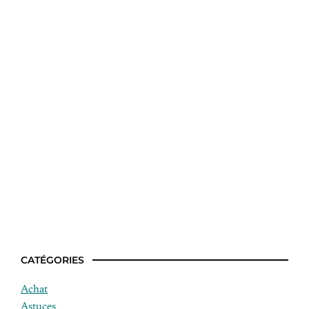
Qui est Marielle Gaudry ?
CATÉGORIES
Achat
Astuces