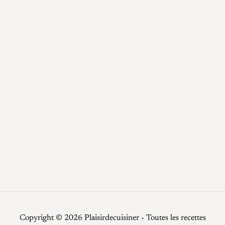
blog
Boissons
Desserts
Epices / Sauces
Plats
Potage
Recettes
Recettes faciles
Repas de fêtes
Restauration
Smoothies
Top Chef
Viandes
Copyright © 2026 Plaisirdecuisiner - Toutes les recettes