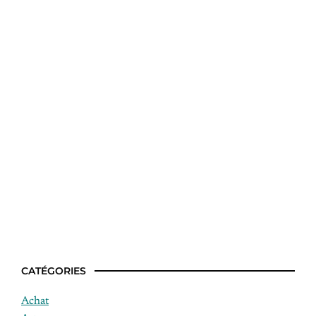
Qui a gagné Top Chef ce soir ?
CATÉGORIES
Achat