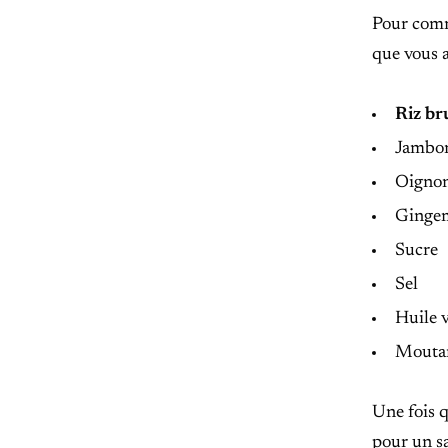
Pour comme
que vous a
Riz br
Jambo
Oigno
Ginge
Sucre
Sel
Huile v
Moutar
Une fois q
pour un s