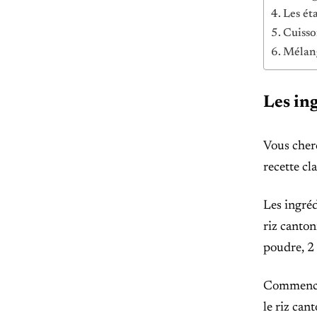
Les ét
Cuisso
Mélang
Les ing
Vous cherc
recette cla
Les ingréd
riz canton
poudre, 2 c
Commencez 
le riz can