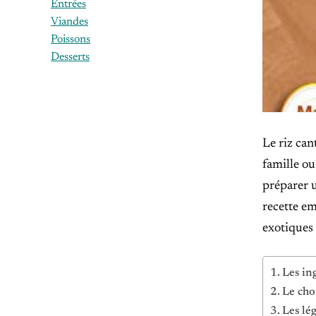
Entrées
Viandes
Poissons
Desserts
Le riz can
famille ou
préparer u
recette em
exotiques 
Les in
Le cho
Les lé