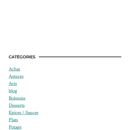
Qui a perdu sa troisième étoile 2022 ?
CATÉGORIES
Achat
Astuces
Avis
blog
Boissons
Desserts
Epices / Sauces
Plats
Potage