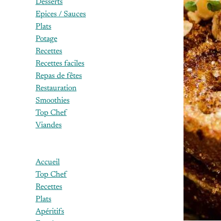
Desserts
Epices / Sauces
Plats
Potage
Recettes
Recettes faciles
Repas de fêtes
Restauration
Smoothies
Top Chef
Viandes
Accueil
Top Chef
Recettes
Plats
Apéritifs