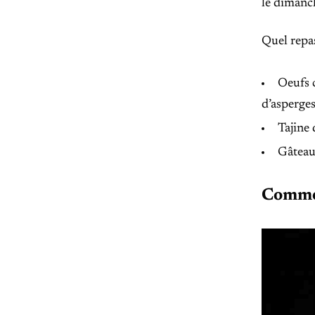
le dimanc
Quel repa
Oeufs 
d’asperge
Tajine 
Gâteau 
Commen