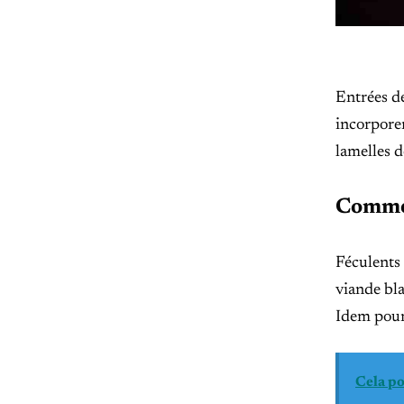
Entrées de
incorporer
lamelles 
Commen
Féculents 
viande bla
Idem pour 
Cela po