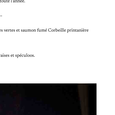
oute l’année.
s…
s vertes et saumon fumé Corbeille printanière
aises et spéculoos.