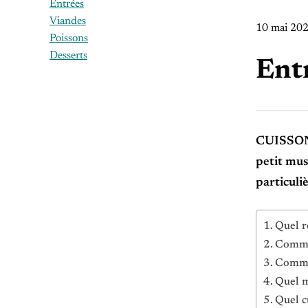
Entrées
Viandes
10 mai 20
Poissons
Desserts
Ent
CUISSON C
petit mus
particuli
Quel r
Comme
Commen
Quel m
Quel c