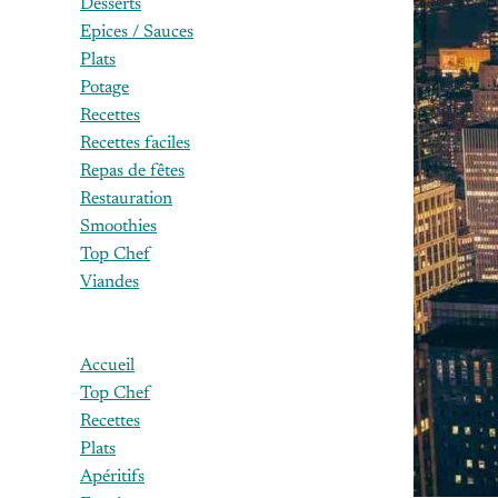
Desserts
Epices / Sauces
Plats
Potage
Recettes
Recettes faciles
Repas de fêtes
Restauration
Smoothies
Top Chef
Viandes
Accueil
Top Chef
Recettes
Plats
Apéritifs