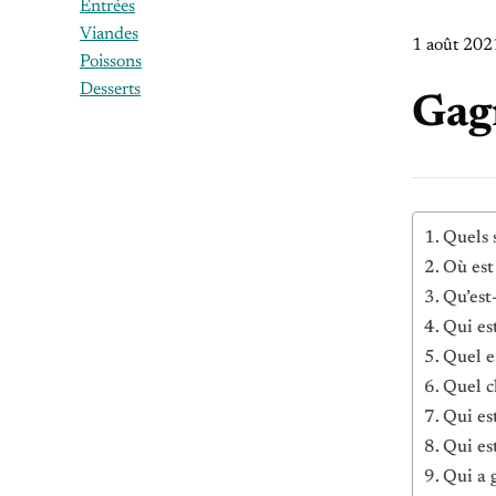
Entrées
Viandes
1 août 202
Poissons
Desserts
Gag
Quels 
Où est
Qu’est
Qui es
Quel e
Quel c
Qui es
Qui es
Qui a 