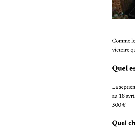
Comme le 
victoire q
Quel e
La septièm
au 18 avri
500 €.
Quel ch