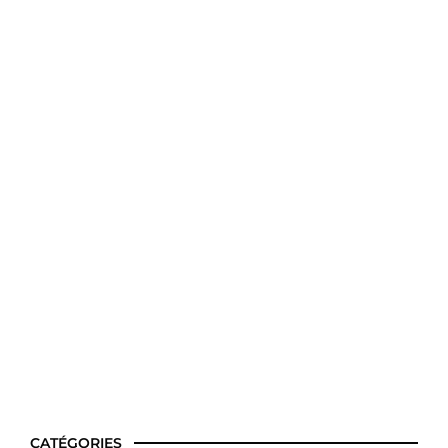
Idées recettes simples et saines
CATÉGORIES