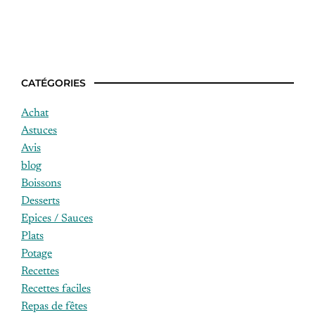
Idées de recettes quand il fait très chaud
CATÉGORIES
Achat
Astuces
Avis
blog
Boissons
Desserts
Epices / Sauces
Plats
Potage
Recettes
Recettes faciles
Repas de fêtes