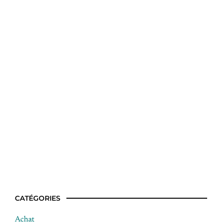
Vainqueur top chef restaurant
CATÉGORIES
Achat