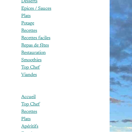
Desserts
Epices / Sauces
Plats
Potage
Recettes
Recettes faciles
Repas de fêtes
Restauration
Smoothies
Top Chef
Viandes
Accueil
Top Chef
Recettes
Plats
Apéritifs