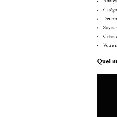
Analyse
Catégo
Déterm
Soyez 
Créez u
Votre m
Quel m