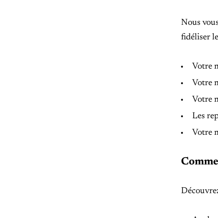
Nous vous 
fidéliser l
Votre m
Votre m
Votre m
Les rep
Votre m
Commen
Découvrez