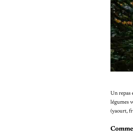
Un repas 
légumes ve
(yaourt, f
Commen