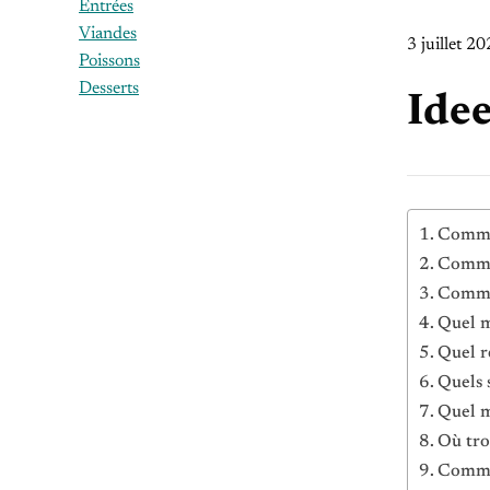
Entrées
Viandes
3 juillet 2
Poissons
Desserts
Idee
Commen
Comme
Comme
Quel m
Quel r
Quels s
Quel m
Où tro
Comme