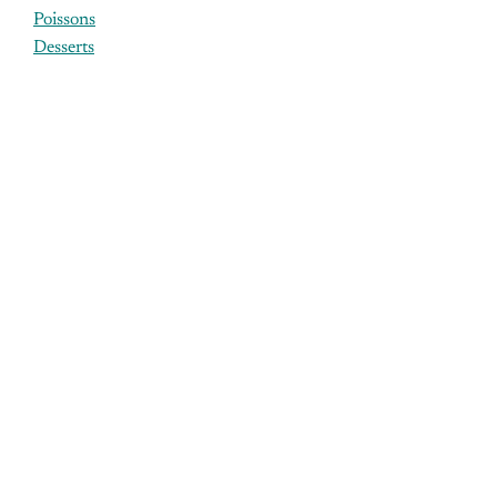
Poissons
Desserts
ÉTIQUETTES
agneau
aliments
bouchon
bouteille
budget
canard
chef
cuisson
dimanche
epices
erable
euros
finale
foie
france
fruits
gras
huile
lait
legumes
livraison
magret
meilleur