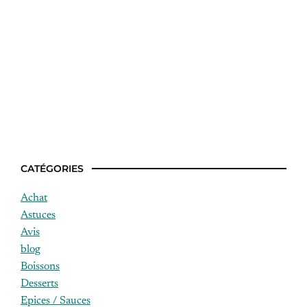
Idee de plat facile sans four
CATÉGORIES
Achat
Astuces
Avis
blog
Boissons
Desserts
Epices / Sauces