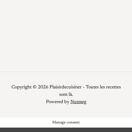
Recettes
Recettes faciles
Repas de fêtes
Restauration
Smoothies
Top Chef
Viandes
Copyright © 2026 Plaisirdecuisiner - Toutes les recettes
sont là.
Powered by
Nutmeg
Manage consent