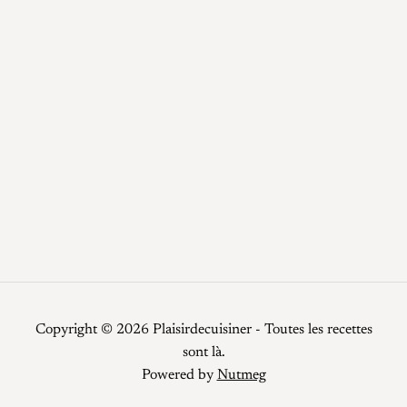
Epices / Sauces
Plats
Potage
Recettes
Recettes faciles
Repas de fêtes
Restauration
Smoothies
Top Chef
Viandes
Copyright © 2026 Plaisirdecuisiner - Toutes les recettes
sont là.
Powered by
Nutmeg