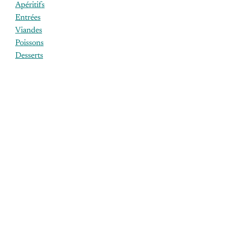
Apéritifs
Entrées
Viandes
Poissons
Desserts
ÉTIQUETTES
agneau
aliments
bouchon
bouteille
budget
canard
chef