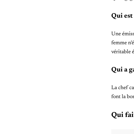
Qui est
Une émissi
femme n’ét
véritable 
Qui a g
La chef ca
font la bo
Qui fai