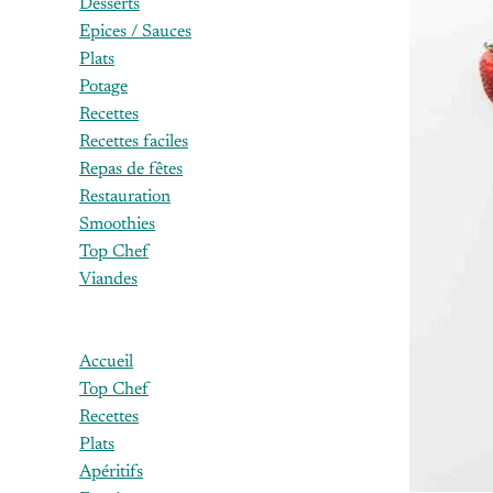
Desserts
Epices / Sauces
Plats
Potage
Recettes
Recettes faciles
Repas de fêtes
Restauration
Smoothies
Top Chef
Viandes
Accueil
Top Chef
Recettes
Plats
Apéritifs