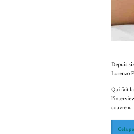
Depuis si
Lorenzo P
Qui fait l
l’intervie
couvre ».
Cela po