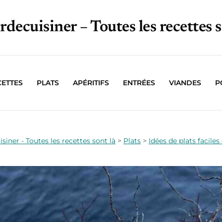
irdecuisiner – Toutes les recettes s
CETTES
PLATS
APÉRITIFS
ENTRÉES
VIANDES
P
isiner - Toutes les recettes sont là
>
Plats
>
Idées de plats faciles