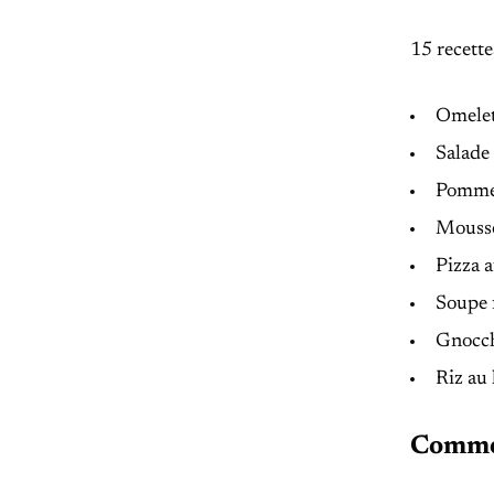
15 recette
Omelet
Salade 
Pomme d
Mousse
Pizza a
Soupe f
Gnocchi
Riz au l
Commen