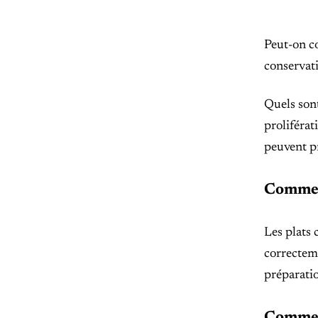
Peut-on co
conservat
Quels son
proliférat
peuvent pr
Comment
Les plats 
correcteme
préparatio