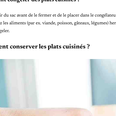
 congeler des plats cuisinés ?
air du sac avant de le fermer et de le placer dans le congélateu
z les aliments (par ex. viande, poisson, gâteaux, légumes) 
geler.
t conserver les plats cuisinés ?