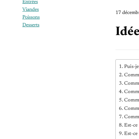
Entrées
Viandes
17 décemb
Poissons
Desserts
Idée
Puis-j
Commen
Commen
Commen
Commen
Commen
Commen
Est-ce
Est-ce