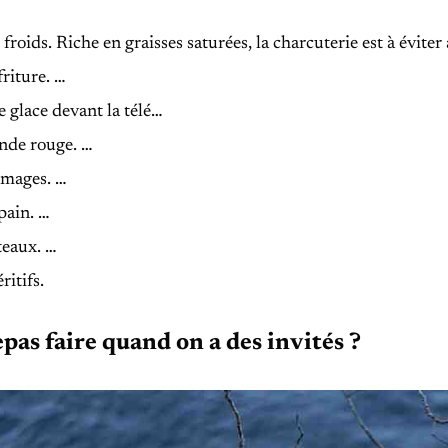
 froids. Riche en graisses saturées, la charcuterie est à éviter
friture. …
 glace devant la télé…
ande rouge. …
omages. …
pain. …
teaux. …
ritifs.
pas faire quand on a des invités ?