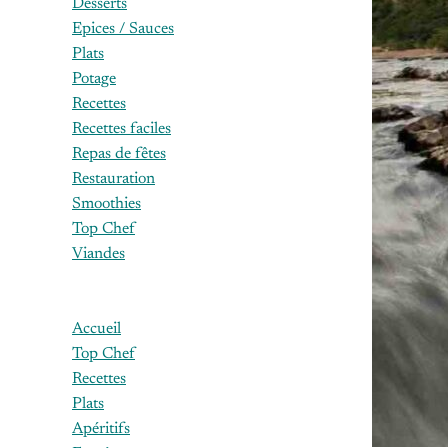
Desserts
Epices / Sauces
Plats
Potage
Recettes
Recettes faciles
Repas de fêtes
Restauration
Smoothies
Top Chef
Viandes
Accueil
Top Chef
Recettes
Plats
Apéritifs