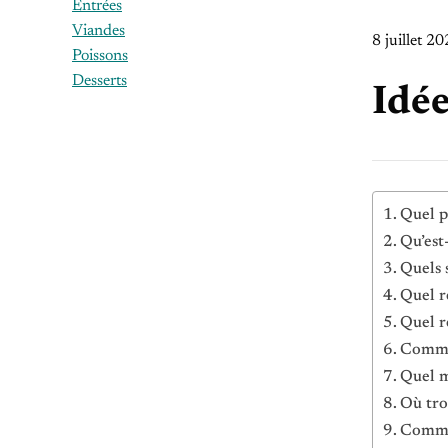
Entrées
Viandes
8 juillet 2
Poissons
Desserts
Idée
Quel p
Qu’est
Quels s
Quel r
Quel r
Commen
Quel m
Où tro
Commen