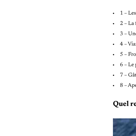
1 – Les
2 – La 
3 – Une
4 – Vi
5 – Fr
6 – Le 
7 – Gâ
8 – Apé
Quel re