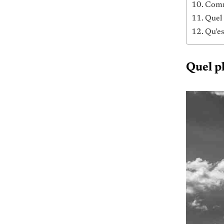
Comm
Quel 
Qu’es
Quel pl