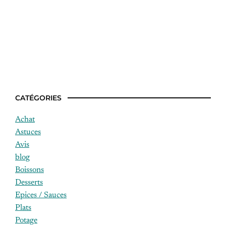
Gagnant top chef nord
CATÉGORIES
Achat
Astuces
Avis
blog
Boissons
Desserts
Epices / Sauces
Plats
Potage