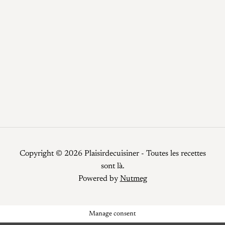
Potage
Recettes
Recettes faciles
Repas de fêtes
Restauration
Smoothies
Top Chef
Viandes
Copyright © 2026 Plaisirdecuisiner - Toutes les recettes
sont là.
Powered by
Nutmeg
Manage consent