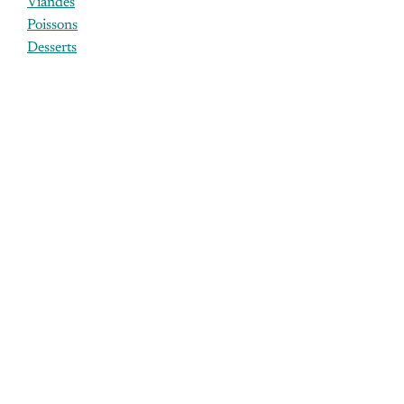
Viandes
Poissons
Desserts
ÉTIQUETTES
agneau
aliments
bouchon
bouteille
budget
canard
chef
cuisson
dimanche
epices
erable
euros
finale
foie
france
fruits
gras
huile
lait
legumes
livraison
magret
meilleur