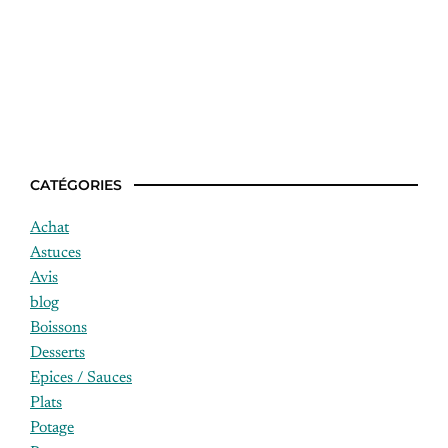
Gagnant objectif top chef gratien
CATÉGORIES
Achat
Astuces
Avis
blog
Boissons
Desserts
Epices / Sauces
Plats
Potage