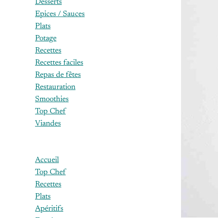
Desserts
Epices / Sauces
Plats
Potage
Recettes
Recettes faciles
Repas de fêtes
Restauration
Smoothies
Top Chef
Viandes
Accueil
Top Chef
Recettes
Plats
Apéritifs