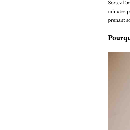
Sortez l’o
minutes po
prenant so
Pourquo