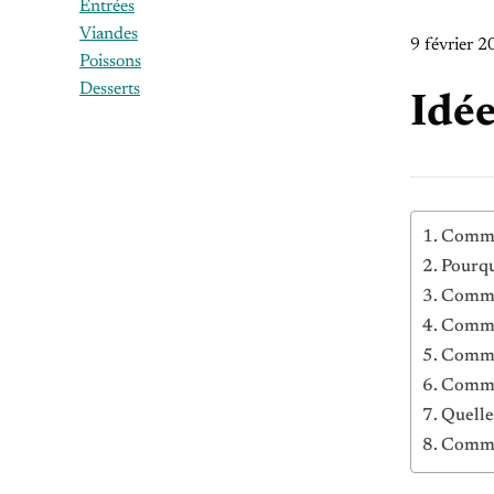
Entrées
Viandes
9 février 
Poissons
Desserts
Idée
Commen
Pourqu
Commen
Commen
Commen
Commen
Quelle
Commen