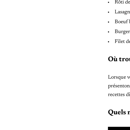
Rôti d
Lasagn
Boeuf 
Burger
Filet d
Où tro
Lorsque v
présentons
recettes d
Quels 