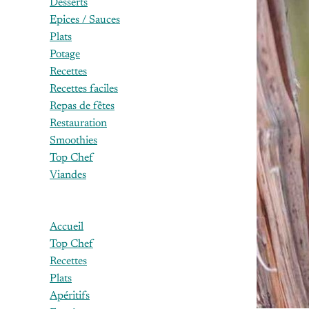
Desserts
Epices / Sauces
Plats
Potage
Recettes
Recettes faciles
Repas de fêtes
Restauration
Smoothies
Top Chef
Viandes
Accueil
Top Chef
Recettes
Plats
Apéritifs