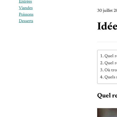
Entrées
Viandes
30 juillet 
Poissons
Desserts
Idée
Quel r
Quel r
Où tro
Quels 
Quel r