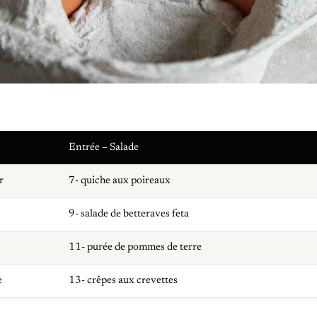
Entrée – Salade
r
7- quiche aux poireaux
9- salade de betteraves feta
11- purée de pommes de terre
e
13- crêpes aux crevettes