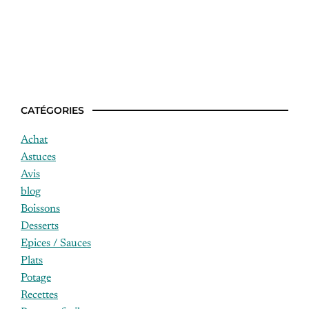
Quelle est la meilleure heure pour
manger le soir ?
CATÉGORIES
Achat
Astuces
Avis
blog
Boissons
Desserts
Epices / Sauces
Plats
Potage
Recettes