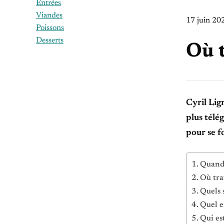
Entrées
Viandes
17 juin 20
Poissons
Desserts
Où t
Cyril Lig
plus télé
pour se f
Quand 
Où tra
Quels 
Quel e
Qui es