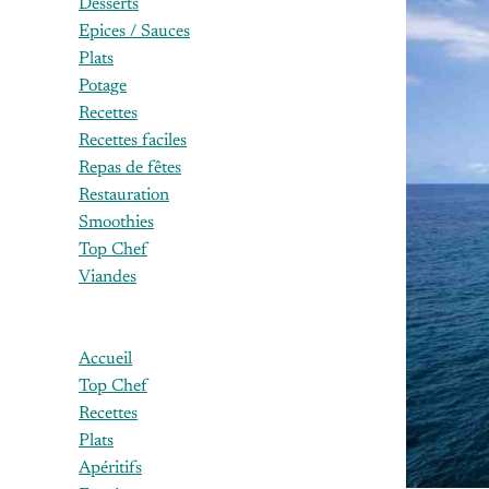
Desserts
Epices / Sauces
Plats
Potage
Recettes
Recettes faciles
Repas de fêtes
Restauration
Smoothies
Top Chef
Viandes
Accueil
Top Chef
Recettes
Plats
Apéritifs