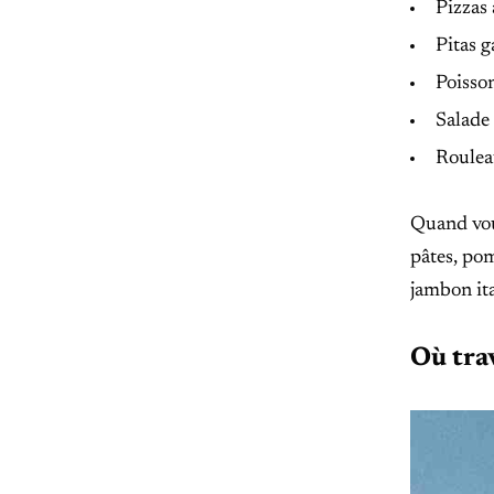
Pizzas 
Pitas g
Poisson
Salade 
Roulea
Quand vous
pâtes, pom
jambon ita
Où trav