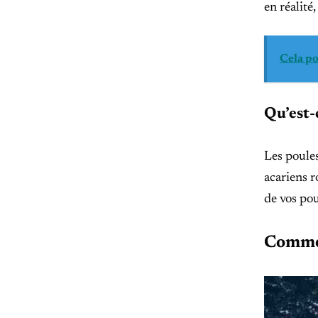
en réalité
Cela po
Qu’est-
Les poules
acariens r
de vos pou
Commen