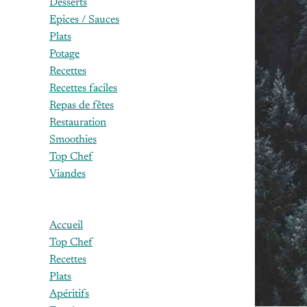
Desserts
Epices / Sauces
Plats
Potage
Recettes
Recettes faciles
Repas de fêtes
Restauration
Smoothies
Top Chef
Viandes
Accueil
Top Chef
Recettes
Plats
Apéritifs