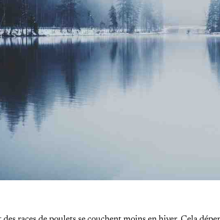
 des races de poulets se couchent moins en hiver. Cela dépen