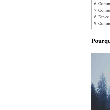
Commen
Commen
Est-ce
Commen
Pourqu