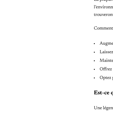
l’environn
trouveront
Comment f
Augment
Laissez
Mainte
Offrez 
Optez 
Est-ce 
Une légend