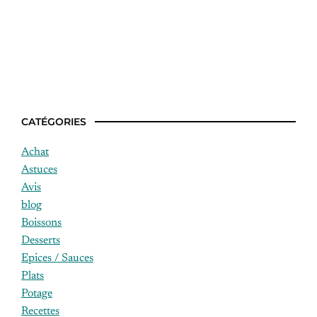
Quels sont les meilleurs magrets de
canard ?
CATÉGORIES
Achat
Astuces
Avis
blog
Boissons
Desserts
Epices / Sauces
Plats
Potage
Recettes