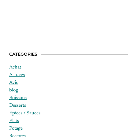
Quels menus pour la semaine ?
CATÉGORIES
Achat
Astuces
Avis
blog
Boissons
Desserts
Epices / Sauces
Plats
Potage
Recettes