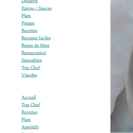
Desserts
Epices / Sauces
Plats
Potage
Recettes
Recettes faciles
Repas de fêtes
Restauration
Smoothies
Top Chef
Viandes
Accueil
Top Chef
Recettes
Plats
Apéritifs