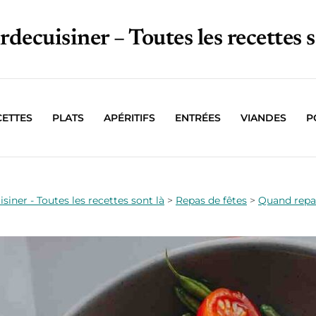
irdecuisiner – Toutes les recettes s
CETTES
PLATS
APÉRITIFS
ENTRÉES
VIANDES
P
isiner - Toutes les recettes sont là
>
Repas de fêtes
>
Quand repa