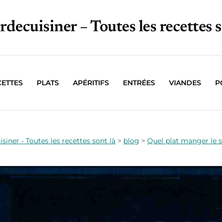
irdecuisiner – Toutes les recettes s
CETTES
PLATS
APÉRITIFS
ENTRÉES
VIANDES
P
isiner - Toutes les recettes sont là
>
blog
>
Quel plat manger le s