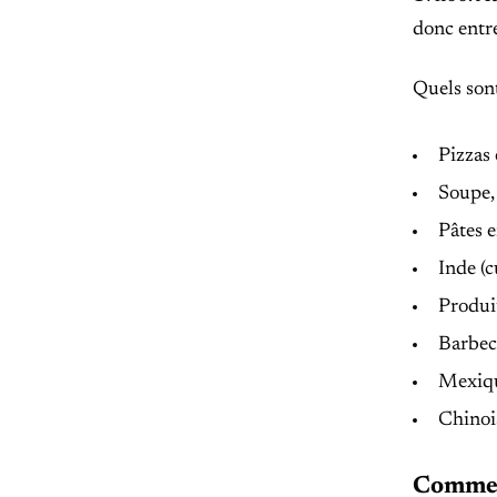
donc entr
Quels sont
Pizzas 
Soupe,
Pâtes e
Inde (c
Produit
Barbecu
Mexiqu
Chinois
Comment