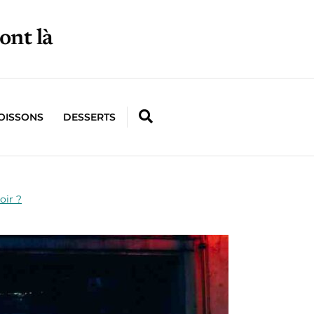
ont là
OISSONS
DESSERTS
oir ?