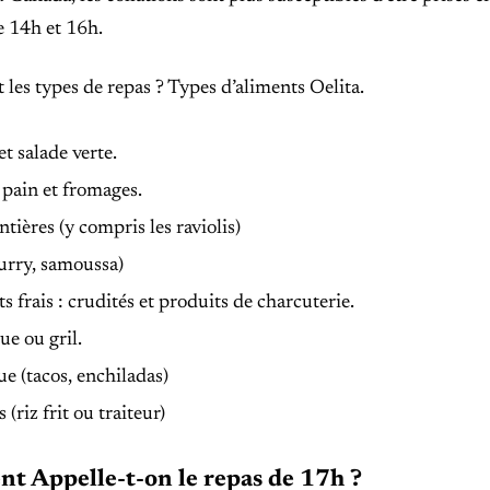
e 14h et 16h.
 les types de repas ? Types d’aliments Oelita.
et salade verte.
 pain et fromages.
ntières (y compris les raviolis)
urry, samoussa)
s frais : crudités et produits de charcuterie.
e ou gril.
e (tacos, enchiladas)
 (riz frit ou traiteur)
 Appelle-t-on le repas de 17h ?