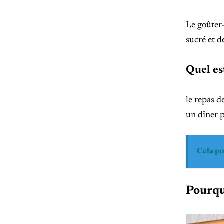
Le goûter-
sucré et de
Quel es
le repas d
un dîner p
Cela po
Pourqu