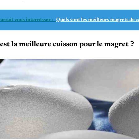
urrait vous interrésser :
Quels sont les meilleurs magrets de c
est la meilleure cuisson pour le magret ?