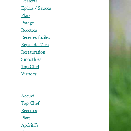
Desserts
Epices / Sauces
Plats
Potage
Recettes
Recettes faciles
Repas de fêtes
Restauration
Smoothies
Top Chef
Viandes
Accueil
Top Chef
Recettes
Plats
Apéritifs