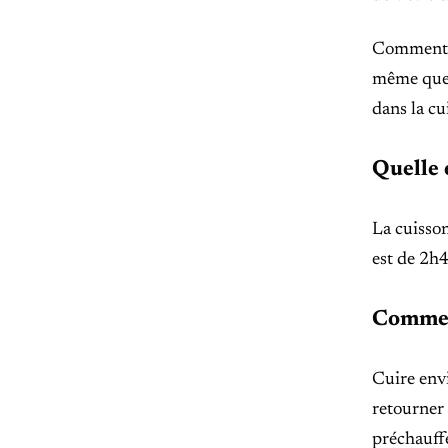
Comment sa
même que 
dans la cu
Quelle 
La cuisson
est de 2h4
Comment
Cuire envi
retourner 
préchauffé