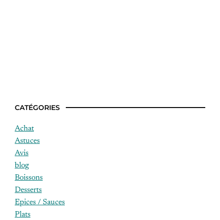
Comment choisir un bon foie gras cru ?
CATÉGORIES
Achat
Astuces
Avis
blog
Boissons
Desserts
Epices / Sauces
Plats