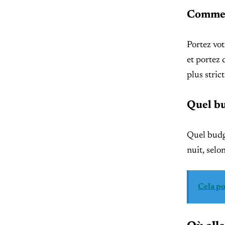
Comment
Portez vot
et portez 
plus stric
Quel bu
Quel budge
nuit, selon
Cela po