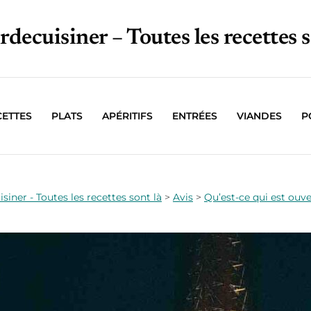
irdecuisiner – Toutes les recettes s
CETTES
PLATS
APÉRITIFS
ENTRÉES
VIANDES
P
isiner - Toutes les recettes sont là
>
Avis
>
Qu’est-ce qui est ouver