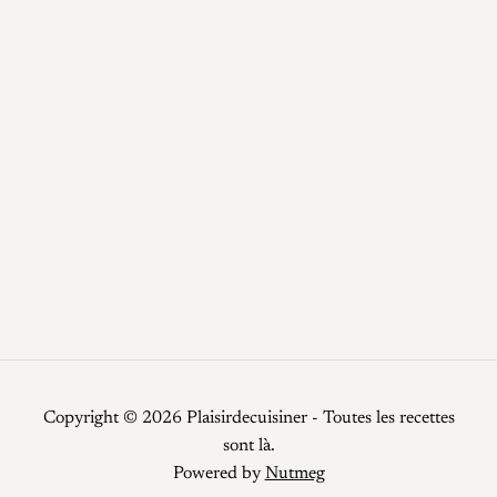
Desserts
Epices / Sauces
Plats
Potage
Recettes
Recettes faciles
Repas de fêtes
Restauration
Smoothies
Top Chef
Viandes
Copyright © 2026 Plaisirdecuisiner - Toutes les recettes
sont là.
Powered by
Nutmeg