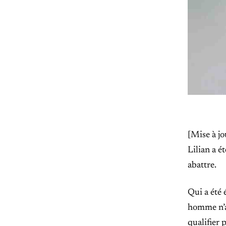
[Mise à j
Lilian a é
abattre.
Qui a été 
homme n’a
qualifier p