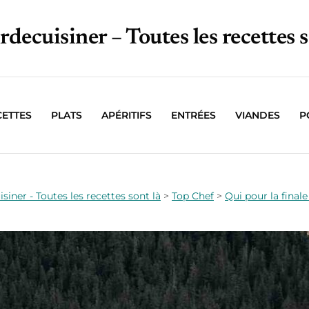
irdecuisiner – Toutes les recettes s
CETTES
PLATS
APÉRITIFS
ENTRÉES
VIANDES
P
isiner - Toutes les recettes sont là
>
Top Chef
>
Qui pour la final