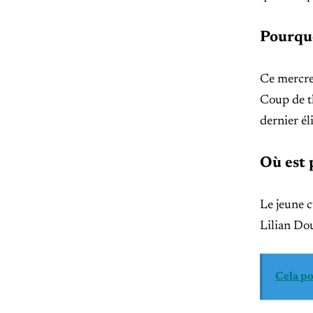
Pourquo
Ce mercred
Coup de th
dernier él
Où est 
Le jeune c
Lilian Dou
Cela po