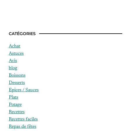
Menu semaine pas cher
CATÉGORIES
Achat
Astuces
Avis
blog
Boissons
Desserts
Epices / Sauces
Plats
Potage
Recettes
Recettes faciles
Repas de fêtes