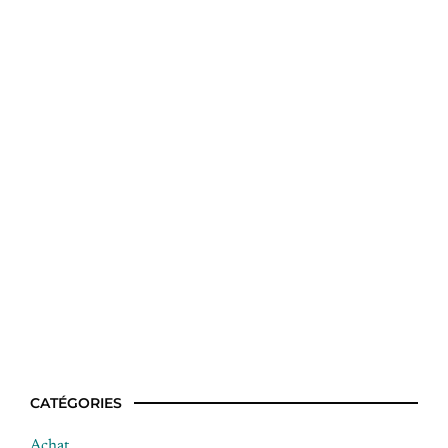
Repas de paques facile et rapide
CATÉGORIES
Achat