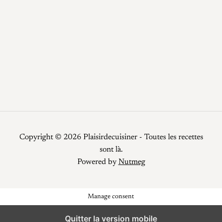
Recettes
Recettes faciles
Repas de fêtes
Restauration
Smoothies
Top Chef
Viandes
Copyright © 2026 Plaisirdecuisiner - Toutes les recettes
sont là.
Powered by
Nutmeg
Manage consent
Quitter la version mobile