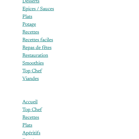
Desserts
Epices / Sauces
Plats
Potage
Recettes
Recettes faciles
Repas de fêtes
Restauration
Smoothies
Top Chef
Viandes
25 octobre 
Accueil
Top Chef
Quel es
Recettes
Roch à 
Plats
Apéritifs
Aujourd’hu