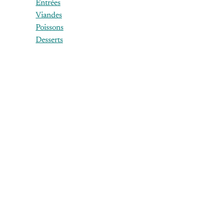
Entrées
victoire d
Viandes
tentative
Poissons
Desserts