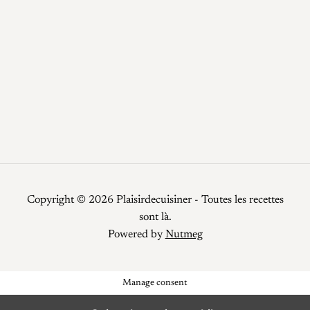
Recettes
Recettes faciles
Repas de fêtes
Restauration
Smoothies
Top Chef
Viandes
Copyright © 2026 Plaisirdecuisiner - Toutes les recettes
sont là.
Powered by
Nutmeg
Manage consent