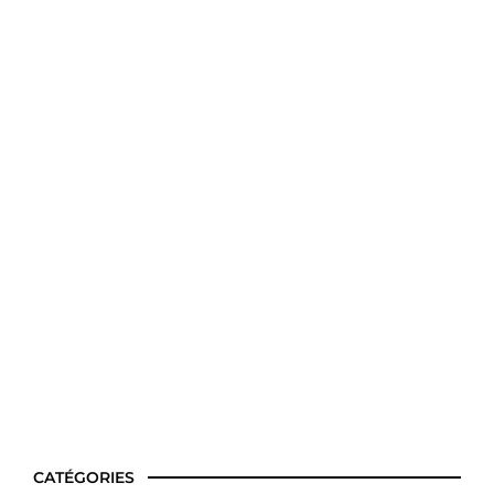
Idees repas regime facile
CATÉGORIES