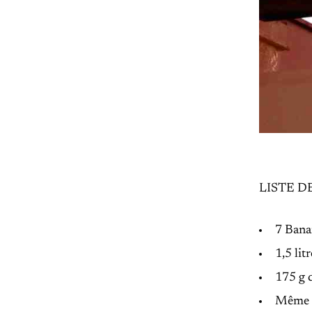
LISTE D
7 Banan
1,5 lit
175 g d
Même li