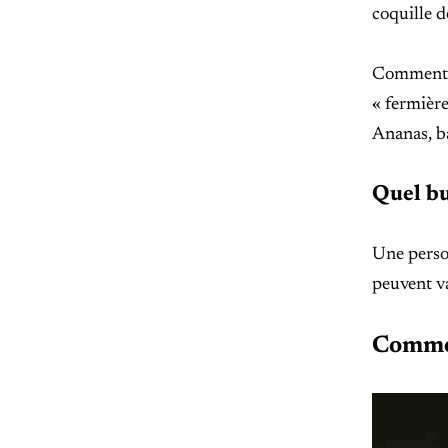
coquille d
Comment m
« fermière
Ananas, ba
Quel bu
Une perso
peuvent va
Commen