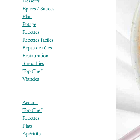
Desserts
Epices / Sauces
Plats
Potage
Recettes
Recettes faciles
Repas de fêtes
Restauration
Smoothies
Top Chef
Viandes
Accueil
Top Chef
Recettes
Plats
Apéritifs