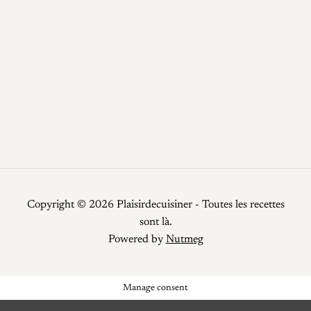
Recettes
Recettes faciles
Repas de fêtes
Restauration
Smoothies
Top Chef
Viandes
Copyright © 2026 Plaisirdecuisiner - Toutes les recettes
sont là.
Powered by
Nutmeg
Manage consent