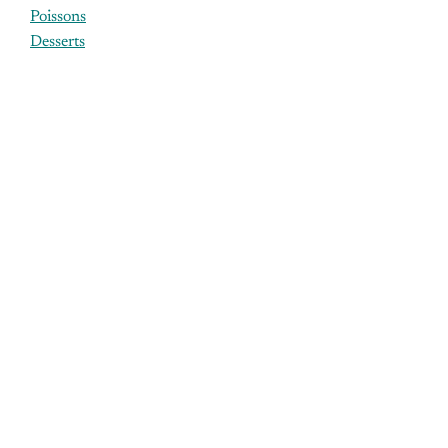
Poissons
Desserts
ÉTIQUETTES
agneau
aliments
bouchon
bouteille
budget
canard
chef
cuisson
dimanche
epices
erable
euros
finale
foie
france
fruits
gras
huile
lait
legumes
livraison
magret
meilleur