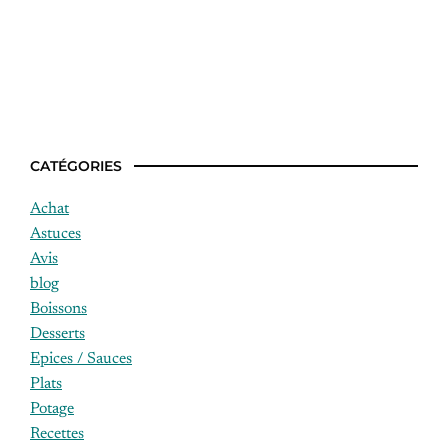
Qu’est-ce qu’on mange à Pâques ?
CATÉGORIES
Achat
Astuces
Avis
blog
Boissons
Desserts
Epices / Sauces
Plats
Potage
Recettes