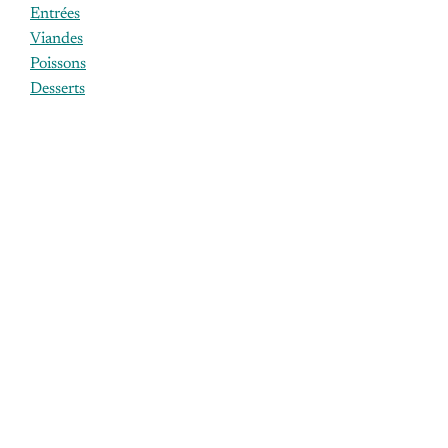
Entrées
Viandes
Poissons
Desserts
ÉTIQUETTES
agneau
aliments
bouchon
bouteille
budget
canard
chef