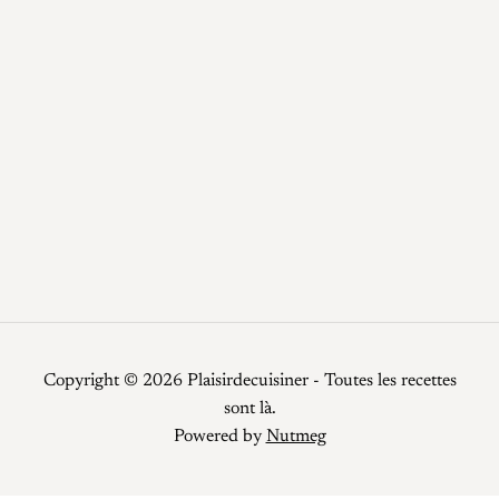
Plats
Potage
Recettes
Recettes faciles
Repas de fêtes
Restauration
Smoothies
Top Chef
Viandes
Copyright © 2026 Plaisirdecuisiner - Toutes les recettes
sont là.
Powered by
Nutmeg