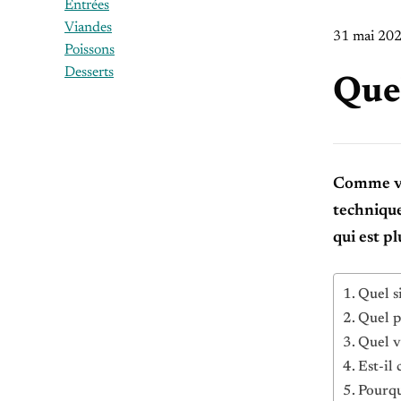
Entrées
Viandes
31 mai 20
Poissons
Desserts
Quel
Comme vou
technique
qui est pl
Quel s
Quel p
Quel v
Est-il 
Pourqu