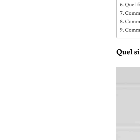
Quel f
Commen
Commen
Commen
Quel s