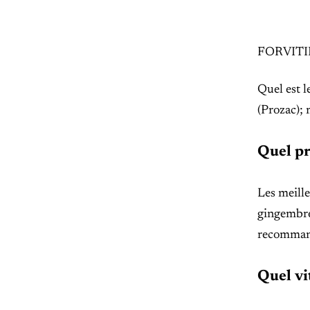
FORVITINE
Quel est l
(Prozac); 
Quel pr
Les meille
gingembre
recommand
Quel vi