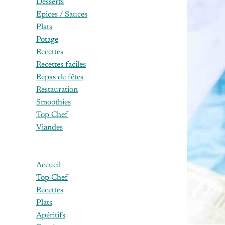
Desserts
Epices / Sauces
Plats
Potage
Recettes
Recettes faciles
Repas de fêtes
Restauration
Smoothies
Top Chef
Viandes
Accueil
Top Chef
Recettes
Plats
Apéritifs