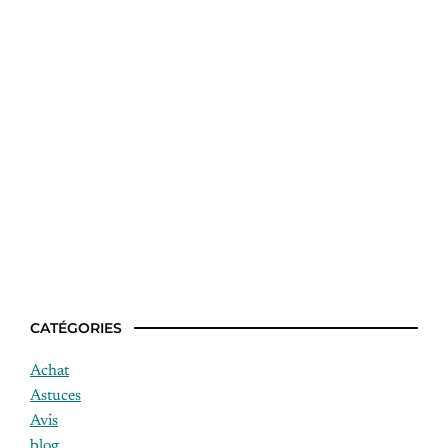
Comment choisir un foie gras de canard
cru ?
CATÉGORIES
Achat
Astuces
Avis
blog