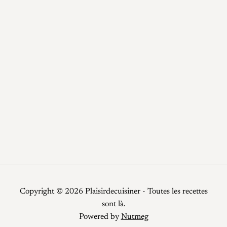
Desserts
Epices / Sauces
Plats
Potage
Recettes
Recettes faciles
Repas de fêtes
Restauration
Smoothies
Top Chef
Viandes
Copyright © 2026 Plaisirdecuisiner - Toutes les recettes
sont là.
Powered by
Nutmeg