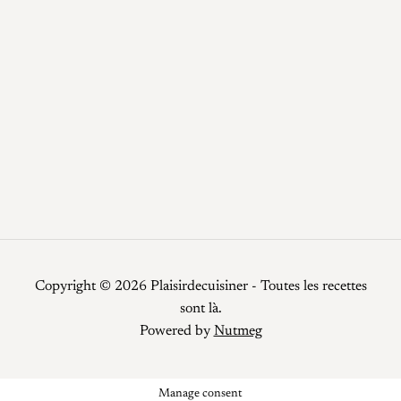
Potage
Recettes
Recettes faciles
Repas de fêtes
Restauration
Smoothies
Top Chef
Viandes
Copyright © 2026 Plaisirdecuisiner - Toutes les recettes
sont là.
Powered by
Nutmeg
Manage consent