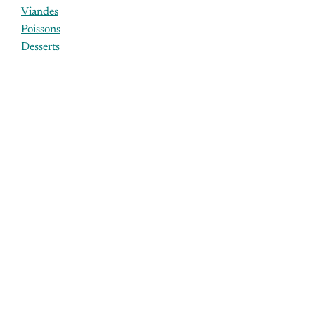
Viandes
Poissons
Desserts
ÉTIQUETTES
agneau
aliments
bouchon
bouteille
budget
canard
chef
cuisson
dimanche
epices
erable
euros
finale
foie
france