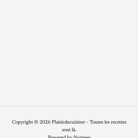
Desserts
Epices / Sauces
Plats
Potage
Recettes
Recettes faciles
Repas de fêtes
Restauration
Smoothies
Top Chef
Viandes
Copyright © 2026 Plaisirdecuisiner - Toutes les recettes
sont là.
Powered by
Nutmeg